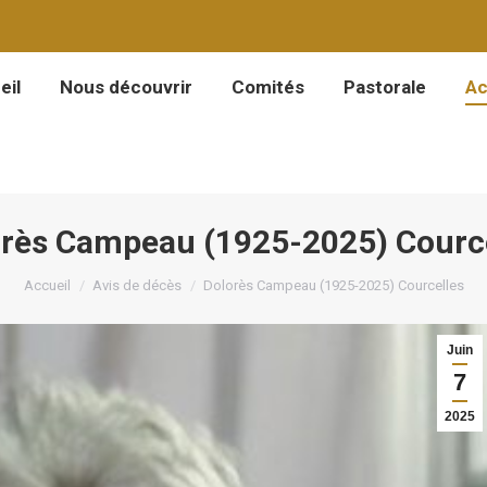
eil
Nous découvrir
Comités
Pastorale
Ac
eil
Nous découvrir
Comités
Pastorale
Ac
rès Campeau (1925-2025) Courc
Vous êtes ici :
Accueil
Avis de décès
Dolorès Campeau (1925-2025) Courcelles
Juin
7
2025