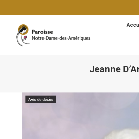
Accu
Accu
Jeanne D’A
Avis de décès