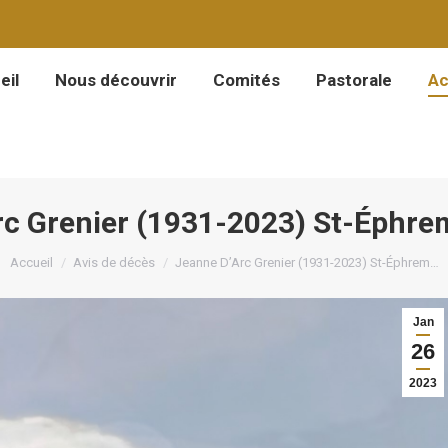
eil
Nous découvrir
Comités
Pastorale
Ac
eil
Nous découvrir
Comités
Pastorale
Ac
rc Grenier (1931-2023) St-Éphre
Vous êtes ici :
Accueil
Avis de décès
Jeanne D’Arc Grenier (1931-2023) St-Éphrem…
Jan
26
2023