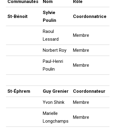
Communautés
Nom
Rôle
Sylvie
St-Bénoit
Coordonnatrice
Poulin
Raoul
Membre
Lessard
Norbert Roy
Membre
Paul-Henri
Membre
Poulin
St-Éphrem
Guy Grenier
Coordonnateur
Yvon Shink
Membre
Marielle
Membre
Longchamps