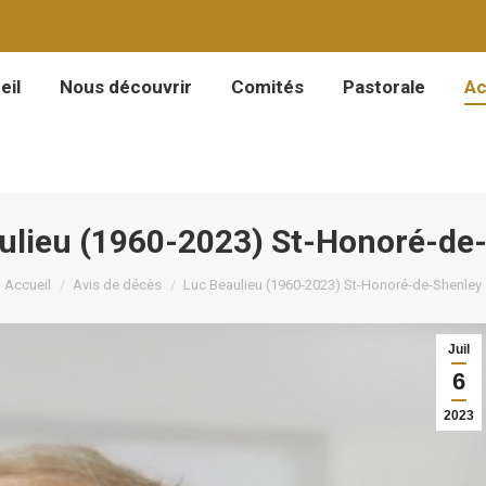
eil
Nous découvrir
Comités
Pastorale
Ac
eil
Nous découvrir
Comités
Pastorale
Ac
ulieu (1960-2023) St-Honoré-de
Vous êtes ici :
Accueil
Avis de décès
Luc Beaulieu (1960-2023) St-Honoré-de-Shenley
Juil
6
2023