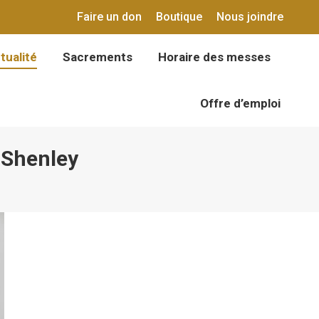
Faire un don
Boutique
Nous joindre
tualité
Sacrements
Horaire des messes
tualité
Sacrements
Horaire des messes
Offre d’emploi
Offre d’emploi
-Shenley