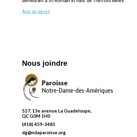
demeurant à St-Romain et natif de Thetford Mines.
Avis de décès
Nous joindre
527, 13e avenue La Guadeloupe,
QC G0M 1H0
(418) 459-3485
dg@ndaparoisse.org