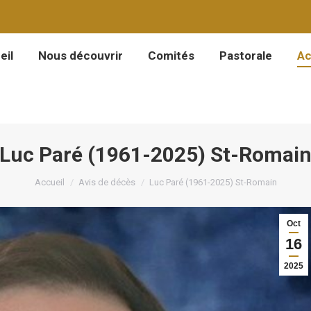
eil
Nous découvrir
Comités
Pastorale
Ac
eil
Nous découvrir
Comités
Pastorale
Ac
Luc Paré (1961-2025) St-Romai
Vous êtes ici :
Accueil
Avis de décès
Luc Paré (1961-2025) St-Romain
Oct
16
2025