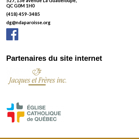
527, 13e avenue La Guadeloupe,
QC G0M 1H0
(418) 459-3485
dg@ndaparoisse.org
Partenaires du site internet