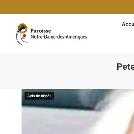
Accu
Accu
Pet
Avis de décès