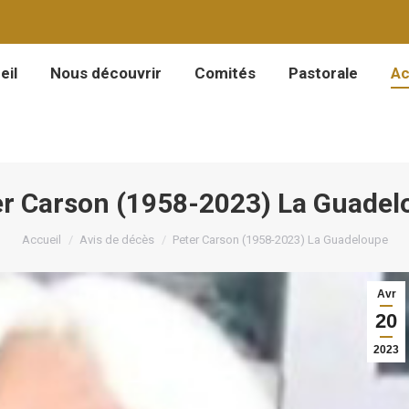
eil
Nous découvrir
Comités
Pastorale
Ac
eil
Nous découvrir
Comités
Pastorale
Ac
er Carson (1958-2023) La Guadel
Vous êtes ici :
Accueil
Avis de décès
Peter Carson (1958-2023) La Guadeloupe
Avr
20
2023