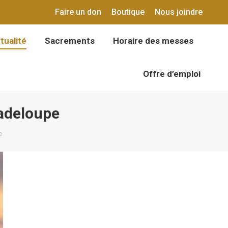
Faire un don
Boutique
Nous joindre
tualité
Sacrements
Horaire des messes
tualité
Sacrements
Horaire des messes
Offre d’emploi
Offre d’emploi
adeloupe
e