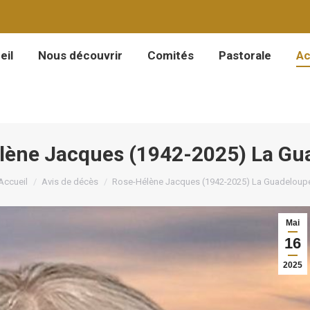
eil
Nous découvrir
Comités
Pastorale
Ac
eil
Nous découvrir
Comités
Pastorale
Ac
lène Jacques (1942-2025) La Gu
Vous êtes ici :
Accueil
Avis de décès
Rose-Hélène Jacques (1942-2025) La Guadeloup
Mai
16
2025