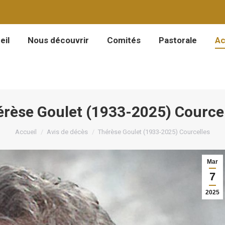
eil
Nous découvrir
Comités
Pastorale
Ac
eil
Nous découvrir
Comités
Pastorale
Ac
rèse Goulet (1933-2025) Cource
Vous êtes ici :
Accueil
Avis de décès
Thérèse Goulet (1933-2025) Courcelles
Mar
7
2025