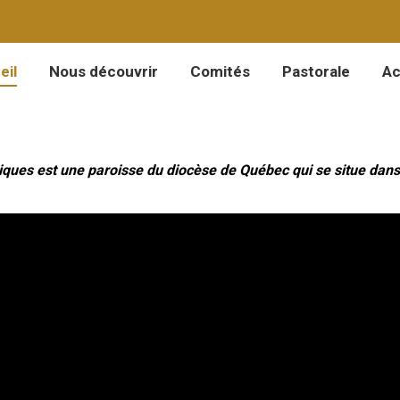
eil
Nous découvrir
Comités
Pastorale
Ac
eil
Nous découvrir
Comités
Pastorale
Ac
es est une paroisse du diocèse de Québec qui se situe dans l