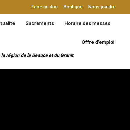
Faire un don
Boutique
Nous joindre
tualité
Sacrements
Horaire des messes
tualité
Sacrements
Horaire des messes
Offre d’emploi
Offre d’emploi
a région de la Beauce et du Granit.