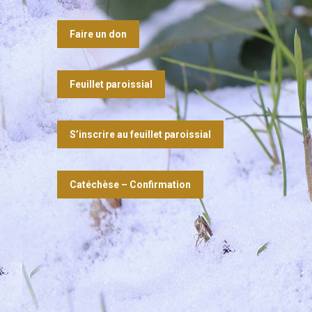
Faire un don
Feuillet paroissial
S’inscrire au feuillet paroissial
Catéchèse – Confirmation