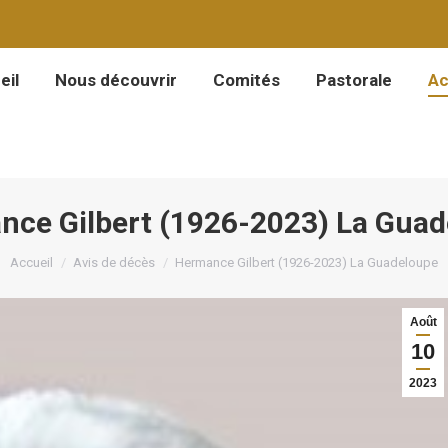
eil
Nous découvrir
Comités
Pastorale
Ac
eil
Nous découvrir
Comités
Pastorale
Ac
ce Gilbert (1926-2023) La Gua
Vous êtes ici :
Accueil
Avis de décès
Hermance Gilbert (1926-2023) La Guadeloupe
Août
10
2023