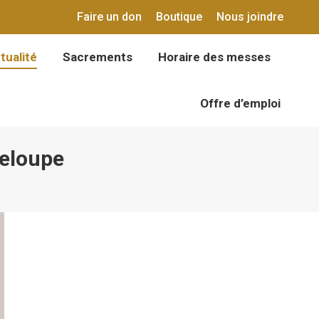
Faire un don
Boutique
Nous joindre
tualité
Sacrements
Horaire des messes
tualité
Sacrements
Horaire des messes
Offre d’emploi
Offre d’emploi
deloupe